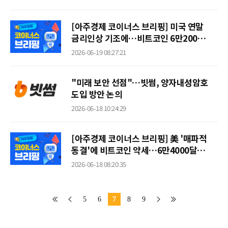
[아주경제 코이너스 브리핑] 미국 연말
금리인상 기조에…비트코인 6만2000달
러대로 뚝
2026-06-19 08:27:21
"미래 보안 선점"…빗썸, 양자내성암호
도입 방안 논의
2026-06-18 10:24:29
[아주경제 코이너스 브리핑] 美 '매파적
동결'에 비트코인 약세…6만4000달러
선
2026-06-18 08:20:35
5
6
7
8
9