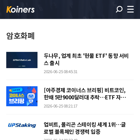
암호화폐
두나무, 업계 최초 '현물 ETF' 동향 서비
스 출시
2026-06-25 08:45:31
[아주경제 코이너스 브리핑] 비트코인,
한때 5만9000달러대 추락…ETF 자금
이탈에 급락
2026-06-25 08:21:17
업비트, 폴리곤 스테이킹 세계 1위…글
로벌 블록체인 경쟁력 입증