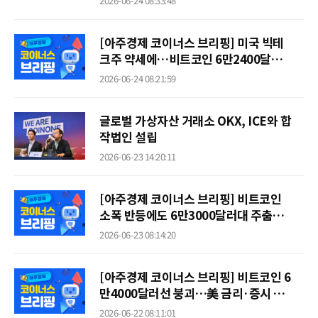
2026-06-24 08:33:48
[아주경제 코이너스 브리핑] 미국 빅테
크주 약세에…비트코인 6만2400달러서
거래
2026-06-24 08:21:59
글로벌 가상자산 거래소 OKX, ICE와 합
작법인 설립
2026-06-23 14:20:11
[아주경제 코이너스 브리핑] 비트코인
소폭 반등에도 6만3000달러대 주춤…
스페이스X 회사채 여파
2026-06-23 08:14:20
[아주경제 코이너스 브리핑] 비트코인 6
만4000달러선 붕괴…美 금리·증시 활
황에 약세
2026-06-22 08:11:01