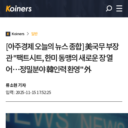
Koiners
일반
[아주경제 오늘의 뉴스 종합] 美국무 부장
관 "팩트시트, 한미 동맹의 새로운 장 열
어…정밀분야 韓인력 환영" 外
류소현 기자
입력 : 2025-11-15 17:52:25