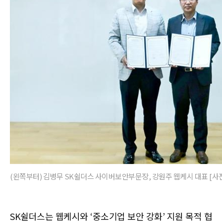
(왼쪽부터) 김병무 SK쉴더스 사이버보안부문장, 강원주 웹케시 대표 [사
SK쉴더스는 웹케시와 ‘중소기업 보안 강화’ 지원 목적 협