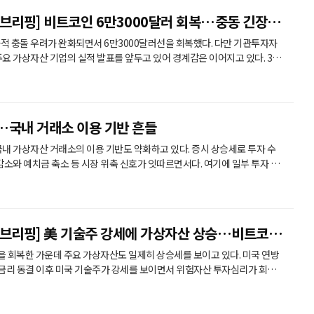
브리핑] 비트코인 6만3000달러 회복…중동 긴장 완
적 충돌 우려가 완화되면서 6만3000달러선을 회복했다. 다만 기관투자자
요 가상자산 기업의 실적 발표를 앞두고 있어 경계감은 이어지고 있다. 3일
코인마켓캡에 따르면 비트코인은 이날 오전 8시 기준 전일 대비 0.93% 오
59
 오른 1.08달러를 기록했다. 이 외에도 바이낸스코인(BNB)도 2.14% 상승 중
…국내 거래소 이용 기반 흔들
국내 가상자산 거래소의 이용 기반도 약화하고 있다. 증시 상승세로 투자 수
감소와 예치금 축소 등 시장 위축 신호가 잇따르면서다. 여기에 일부 투자 수
타나면서 국내 거래소의 경쟁력 약화 우려도 커지고 있다. 2일 국회 재
힘 이종욱 의원이 금융감독원에서 제출받은 자료에 따르면, 올해 6월 말
래소(업비트·빗썸·코인원·코빗·고팍스)의 활동
 브리핑] 美 기술주 강세에 가상자산 상승…비트코인
을 회복한 가운데 주요 가상자산도 일제히 상승세를 보이고 있다. 미국 연방
준금리 동결 이후 미국 기술주가 강세를 보이면서 위험자산 투자심리가 회복
거래됐다. 주요 알트코인도 동반 상승했다. 같은 시각 바
 오른 591.92달러에 거래됐으며 솔라나는 1.57% 상승한 74.67달러를 기록