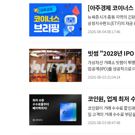
0.07% 상승
[아주경제 코이너스 
대 강보합
뉴욕증시가 중동 지역의 긴장
상장지수펀드(ETF)의 자금
승세를 제한한 것으로 풀이된다. 4일 글로벌 가상자산 시황 사이트 코인마켓캡에 따르면 비
2026-08-04 08:17:46
날 오전 8시 기준 전일 대비 0.29% 오른 
같은 시각 이더리움과 리플(XRP
빗썸 "2028년 IP
가상자산 거래소 빗썸이 투명
업공개(IPO)를 성공적으로 마무리하겠다는 청사
영의 투명성을 입증하고 기업가치
2026-08-03 21:04:14
인 상장 일정표에 따르면, 
IFRS)으로의 전환 준비를 
인
코인원, 업계 최저 
코인원이 거래 수수료 할인과 포인
일 고객의 거래 수수료 부담을 낮추기
에 새로 마련된 ‘바우처’ 탭에
2026-08-03 08:47:48
이 적용된다. 바우처를 발급하면 전 종목 거래 수수료율이 0.04%로 적용된다. 이는 국내 가상자산 거래
소 가운데 최저 수준이다. U