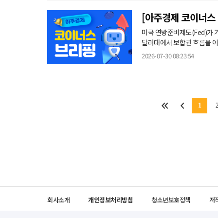
[아주경제 코이너스 
달러대 횡보
미국 연방준비제도(Fed)가
달러대에서 보합권 흐름을 이어가고 있다. 30일 글로벌 가상자산 시황
코인은 이날 오전 8시 기준 전일 대비 
2026-07-30 08:23:54
를 보였다. 같은 시각 이더리움은
1
회사소개
개인정보처리방침
청소년보호정책
저