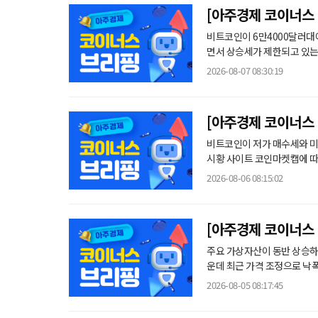
[아주경제 코이너스 
만4000달러대 횡보
비트코인이 6만4000달러대
면서 상승세가 제한되고 있는 모습이다. 7일 글로벌 가상자산 시황 사이트
인은 이날 오전 8시 기준 전일 대비 0.
2026-08-07 08:30:19
자금 유입과 고래 투자자의 
향성은 나타나지 않고 있다. 클래리티 법안은 가상자산을 증권과 상품으로 구분하고 미국 증권거래위원
회(
[아주경제 코이너스
4500달러로 상승
비트코인이 저가 매수세와 미국 가상
시황 사이트 코인마켓캡에 따르
러에 거래됐다. 비트코인은 최근 6만달러 초반까지 밀리며 약세를 보였지만 이날 소폭 반등했다. 시장에
2026-08-06 08:15:02
서는 최근 하락 과정에서 단
[아주경제 코이너스 
러대 회복
주요 가상자산이 동반 상승하
운데 최근 가격 조정으로 낙폭이
가상자산 시황 사이트 코인마켓
2026-08-05 08:17:45
만4213달러에 거래됐다. 이더리움 가격은 전날보다 0.73% 증가한 1874달러를 기록했다. 바이낸스코
인(BNB)과 솔라나도 전일 대비