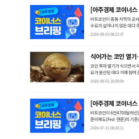
[아주경제 코이너스 
화에 안도 랠리
비트코인이 중동 지역의 군사
수요가 살아나지 않은 데다 주
글로벌 가상자산 시황 사이트 
2026-08-03 08:22:37
른 6만3356달러에 거래됐다. 주요 알트코인도 동반 상승했다. 같은 시각 솔라나는 2.42% 상승한 73.
달러, 리플(XRP)은 2.39%
이
식어가는 코인 열기
코인 투자 열기가 식으면서 
요가 분산된 데다 거래 참여 
요가 해외로 이동하는 흐름까지 나
2026-08-02 16:00:00
정경제기획위원회 소속 국민의
기준 국내 5대 가상자산 거
[아주경제 코이너스
6만4700달러선
비트코인이 6만4700달러선
준비제도(Fed·연준)의 기
된 영향으로 풀이된다. 31일 글로벌 가상자산 시황 사이트 코인마켓캡에 따르면 비트코인은 이날 오전 8
2026-07-31 08:26:11
시 기준 전일 대비 1.42% 오른 6만4768달러에 
이낸스코인(BNB)은 3.79%