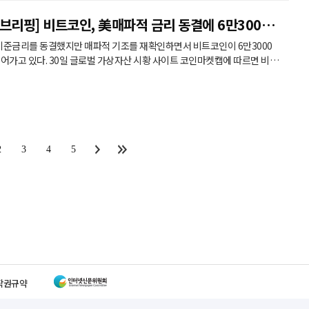
브리핑] 비트코인, 美매파적 금리 동결에 6만3000
 기준금리를 동결했지만 매파적 기조를 재확인하면서 비트코인이 6만3000
 사이트 코인마켓캡에 따르면 비트
0.20% 하락한 6만3862달러에 거래됐다. 주요 알트코인은 혼조세
 0.34% 내린 1904.77달러, 솔라나는 0.19% 하락한 73.53달러를 기록
했다. 반면 바이낸스는 0.31% 상승한 570.33달러에, 리플은 0.85% 오른 1.07달러에 거래됐다. 시장에
2
3
4
5
작권규약