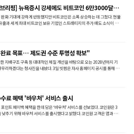
브리핑] 뉴욕증시 강세에도 비트코인 6만3000달러
 완화 기대에 강하게 반등했지만 비트코인은 소폭 상승하는 데 그쳤다. 현물
 유출과 세계 최대 비트코인 보유 기업인 스트래티지의 추가 매도 소식이 상
트코인은 이
6만3542달러에 거래됐다. 주요 알트코인은 혼조세를 나타냈다.
)은 각각 1.14%, 0.95% 하락했고 솔라나도 0.18% 내렸다. 반면 바이
O 완료 목표… 제도권 수준 투명성 확보"
한 지배구조 구축 등 대대적인 체질 개선을 바탕으로 오는 2028년까지 기
진을 내놨다. 3일 빗썸은 자사 홈페이지 공시를 통해 경
를 극대화하기 위해 이 같은 내용의 IPO 추진 상황을 발표했다. 구체적
빗썸은 올해 안으로 내부통제 시스템을 고도화하고 한국채택국제회계기준(K-
마치는 데 주력한다. 이를 토대로 내년에는 상장 예비심사를 청구하고 내후년
수수료 혜택 '바우처' 서비스 출시
트 페이백 혜택을 한데 담은 ‘바우처’ 서비스를 선보였다. 코인원은 3
 위해 바우처 서비스를 출시했다고 밝혔다. 코인원 고객은 앱과 웹
서 혜택을 발급받을 수 있다. 한 번 등록하면 30일 동안 세 가지 수수료 혜택
SDT(테더)의 메이커 거래에는 수수료가