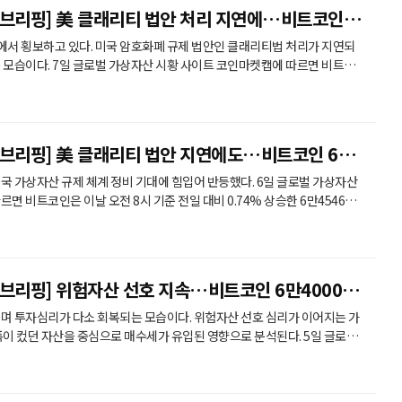
브리핑] 美 클래리티 법안 처리 지연에…비트코인 6
에서 횡보하고 있다. 미국 암호화폐 규제 법안인 클래리티법 처리가 지연되
 코인마켓캡에 따르면 비트코
60% 하락한 6만4265달러에 거래됐다. 현물 상장지수펀드(ETF)
매집이 이어지고 있지만 클래리티 법안 처리 지연과 매수세 둔화로 뚜렷한 방
 브리핑] 美 클래리티 법안 지연에도…비트코인 6만
자산 규제 체계 정비 기대에 힘입어 반등했다. 6일 글로벌 가상자산
면 비트코인은 이날 오전 8시 기준 전일 대비 0.74% 상승한 6만4546달
기 차익 실현과 레버리지 투자자의 매도 물량이 상당 부분 소화되면서 저가
매수세가 유입된 것으로 보고 있다. 또 미국 클래리티 법안이 통과될 것이라는 기대감도 작용한 것
브리핑] 위험자산 선호 지속…비트코인 6만4000달
며 투자심리가 다소 회복되는 모습이다. 위험자산 선호 심리가 이어지는 가
 컸던 자산을 중심으로 매수세가 유입된 영향으로 분석된다. 5일 글로벌
캡에 따르면 비트코인은 이날 오전 8시 기준 전일 대비 0.93% 상승한 6
 각각 0,71%, 0.83% 오른 593달러, 74달러로 집계됐다. 리플(XRP)은