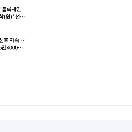
 '블록체인
(원)' 선
디지털 금융
 키운다
선호 지속…
6만4000달