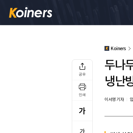
Koiners
두나무
냉난방
공유
인쇄
이서영 기자
입