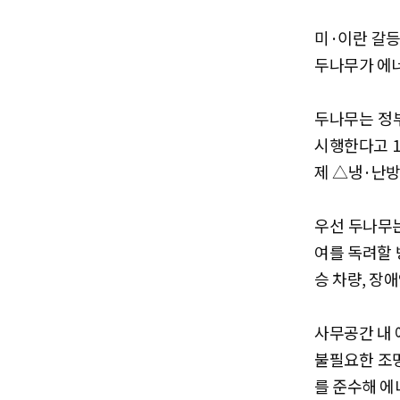
미·이란 갈등
두나무가 에너
두나무는 정부
시행한다고 1
제 △냉·난방
우선 두나무는
여를 독려할 
승 차량, 장
사무공간 내 
불필요한 조명
를 준수해 에