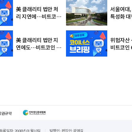
서울여대,
美 클래리티 법안 처
특성화 대학
리 지연에…비트코인
정…AI·
6만4000달러대 횡보
융합 인재
美 클래리티 법안 지
위험자산 
연에도…비트코인 6
비트코인 
만4500달러로 상승
러대 회복
작권규약
등록일자: 2008년 01월10일
발행인·편집인: 곽영길