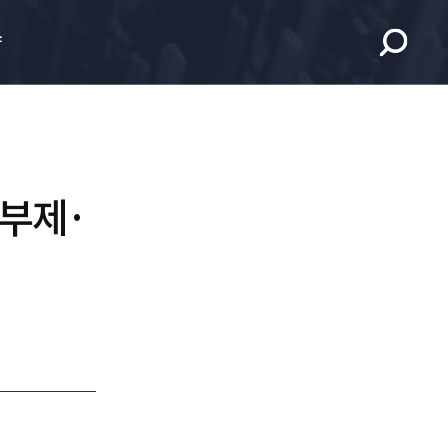
향
5부제·