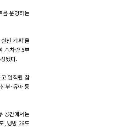
비트를 운영하는
 실천 계획’을
여 △차량 5부
구성됐다.
하고 임직원 참
임산부·유아 동
업무 공간에서는
, 냉방 26도