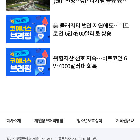
(원)' 선정…AI·디지털 금융 융합
인재 키운다
美 클래리티 법안 지연에도…비트
코인 6만4500달러로 상승
위험자산 선호 지속…비트코인 6
만4000달러대 회복
회사소개
개인정보처리방침
청소년보호정책
저작권규약
정기간행등록번호: 서울 아00493
등록일자: 2008년 01월10일