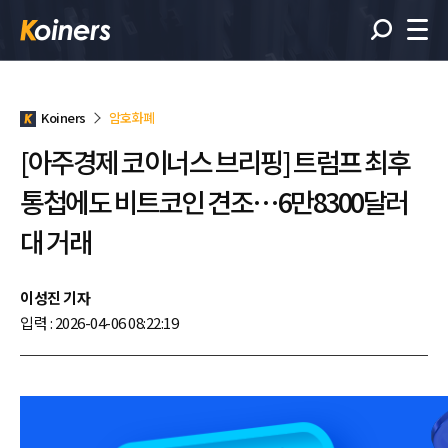
Koiners
암호화폐
[아주경제 코이너스 브리핑] 트럼프 최후
통첩에도 비트코인 견조…6만8300달러
대 거래
이성진 기자
입력 : 2026-04-06 08:22:19