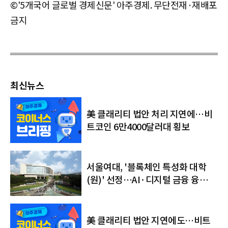
©'5개국어 글로벌 경제신문' 아주경제. 무단전재·재배포
금지
최신뉴스
美 클래리티 법안 처리 지연에…비
트코인 6만4000달러대 횡보
서울여대, '블록체인 특성화 대학
(원)' 선정…AI·디지털 금융 융합
인재 키운다
美 클래리티 법안 지연에도…비트