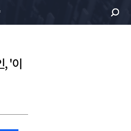
향
 '이