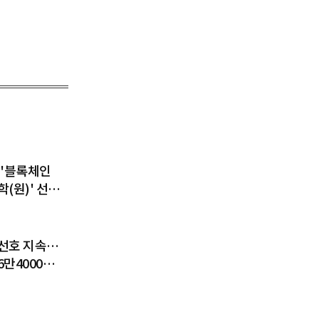
 '블록체인
(원)' 선
디지털 금융
 키운다
선호 지속…
6만4000달