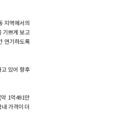
중동 지역에서의
을 기쁘게 보고
일간 연기하도록
하고 있어 향후
약 1억491만
국내 가격이 더