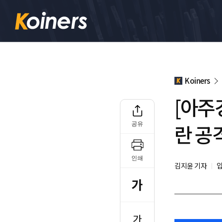
Koiners
[아주
란 공
공유
인쇄
김지윤 기자
입