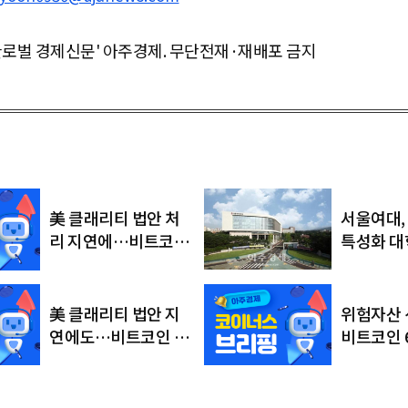
글로벌 경제신문' 아주경제. 무단전재·재배포 금지
서울여대,
美 클래리티 법안 처
특성화 대학
리 지연에…비트코인
정…AI·
6만4000달러대 횡보
융합 인재
美 클래리티 법안 지
위험자산 
연에도…비트코인 6
비트코인 
만4500달러로 상승
러대 회복