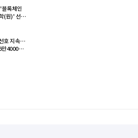
 '블록체인
(원)' 선
디지털 금융
 키운다
선호 지속…
6만4000달