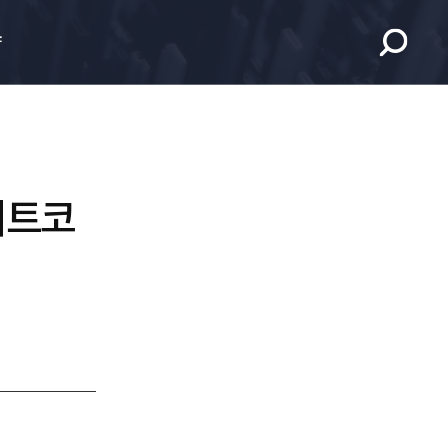
향
 비트코