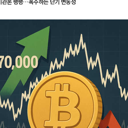
비관론 팽팽…폭주하는 단기 변동성