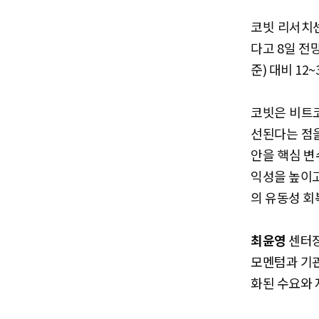
코빗 리서치센
다고 8일 전
준) 대비 12
코빗은 비트
선된다는 점을 꼽
안을 핵심 변
익성을 높이고
의 유동성 회
최윤영
센터장
모멘텀과 기관
화된 수요와 