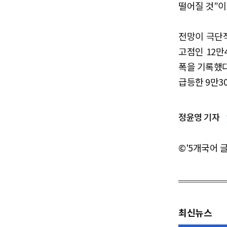
떨어질 것”이
전망이 극단적
고점인 12만
폭을 기록했다
급등한 9만3
정윤영 기자
©'5개국어 
최신뉴스