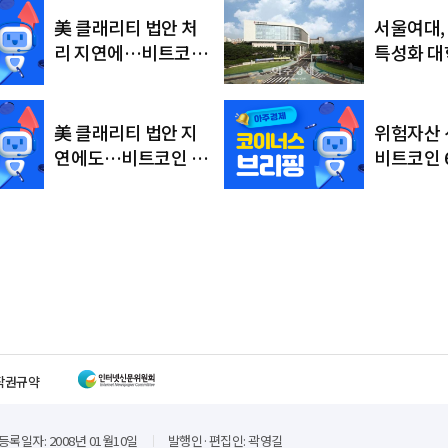
서울여대,
美 클래리티 법안 처
특성화 대학
리 지연에…비트코인
정…AI·
6만4000달러대 횡보
융합 인재
美 클래리티 법안 지
위험자산 
연에도…비트코인 6
비트코인 
만4500달러로 상승
러대 회복
작권규약
등록일자: 2008년 01월10일
발행인·편집인: 곽영길