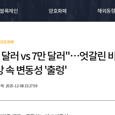
블록체인
암호화폐
해외동
암호화폐
만 달러 vs 7만 달러"…엇갈린
 속 변동성 '출렁'
력 : 2025-12-08 15:27:59