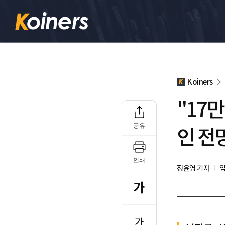
Koiners
"17
인 전망
공유
인쇄
정윤영 기자
입