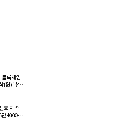
 '블록체인
(원)' 선
디지털 금융
 키운다
선호 지속…
6만4000달