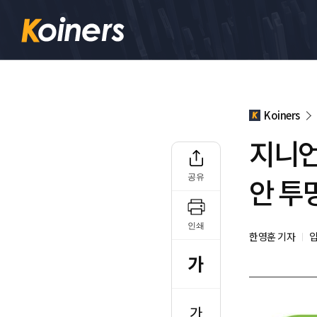
Koiners
지니언
안 투
공유
인쇄
한영훈 기자
입