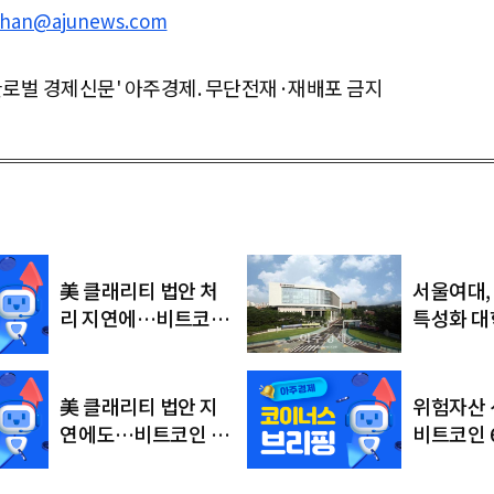
han@ajunews.com
글로벌 경제신문' 아주경제. 무단전재·재배포 금지
서울여대,
美 클래리티 법안 처
특성화 대학
리 지연에…비트코인
정…AI·
6만4000달러대 횡보
융합 인재
美 클래리티 법안 지
위험자산 
연에도…비트코인 6
비트코인 
만4500달러로 상승
러대 회복