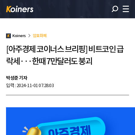
Koiners
암호화폐
[아주경제 코이너스 브리핑] 비트코인 급
락세···한때 7만달러도 붕괴
박성준 기자
입력 : 2024-11-01 07:28:03