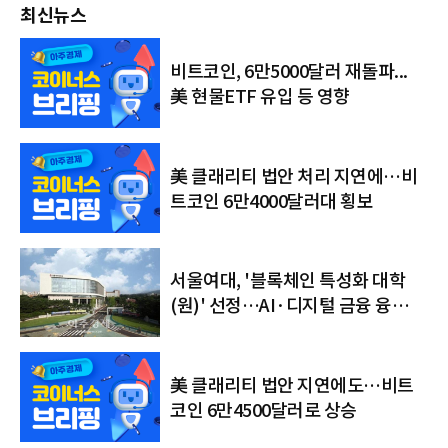
최신뉴스
비트코인, 6만5000달러 재돌파...
美 현물ETF 유입 등 영향
美 클래리티 법안 처리 지연에…비
트코인 6만4000달러대 횡보
서울여대, '블록체인 특성화 대학
(원)' 선정…AI·디지털 금융 융합
인재 키운다
美 클래리티 법안 지연에도…비트
코인 6만4500달러로 상승