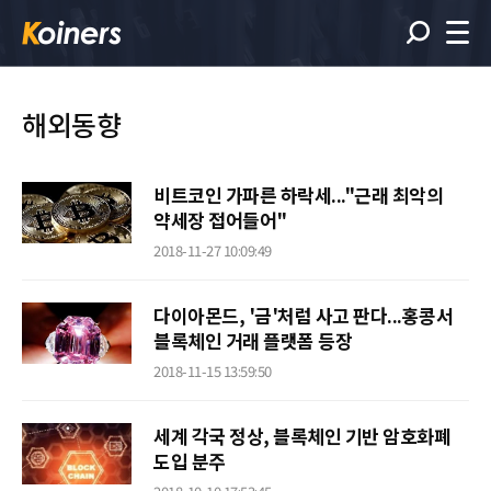
해외동향
비트코인 가파른 하락세..."근래 최악의
약세장 접어들어"
2018-11-27 10:09:49
다이아몬드, '금'처럼 사고 판다...홍콩서
블록체인 거래 플랫폼 등장
2018-11-15 13:59:50
세계 각국 정상, 블록체인 기반 암호화폐
도입 분주