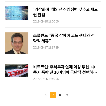
'가상화폐' 해외선 진입장벽 낮추고 제도
권 편입
2018-09-18 18:00:00
스플렌드 “중국 상하이 코드 센터와 전
략적 제휴”
2018-09-17 13:37:39
비트코인·주식투자 실패 여성 투신, 中
증시 폭락 땐 30여명이 극단적 선택하기
도
2018-09-06 13:49:26
5
6
7
8
9