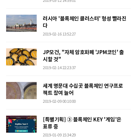
2019-03-12 14:59:01
​러시아 '블록체인 클러스터' 형성 빨라진
다
2019-02-16 13:52:27
JP모건, "자체 암호화폐 'JPM코인' 출
시할 것"
2019-02-14 22:23:37
세계 명문대 수십곳 블록체인 연구프로
젝트 참여 늘어
2019-02-09 00:10:00
[특별기획] ③ 블록체인 KEY '게임'은
표류 중
2019-01-09 15:34:29