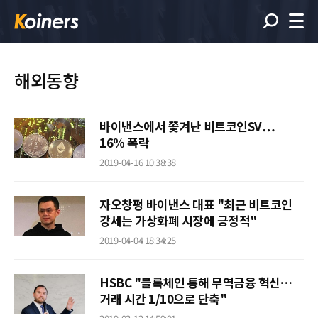
해외동향
바이낸스에서 쫓겨난 비트코인SV…
16% 폭락
2019-04-16 10:38:38
자오창펑 바이낸스 대표 "최근 비트코인
강세는 가상화폐 시장에 긍정적"
2019-04-04 18:34:25
HSBC "블록체인 통해 무역금융 혁신…
거래 시간 1/10으로 단축"