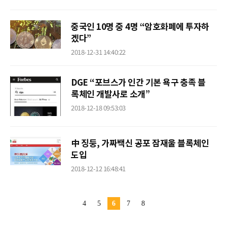
중국인 10명 중 4명 “암호화폐에 투자하
겠다”
2018-12-31 14:40:22
DGE “포브스가 인간 기본 욕구 충족 블
록체인 개발사로 소개”
2018-12-18 09:53:03
中 징둥, 가짜백신 공포 잠재울 블록체인
도입
2018-12-12 16:48:41
4
5
6
7
8